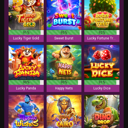
91%
95%
92%
Lucky Tiger Gold
Sweet Burst
Lucky Fortune Tree
90%
90%
91%
Lucky Panda
Happy Nets
Lucky Dice