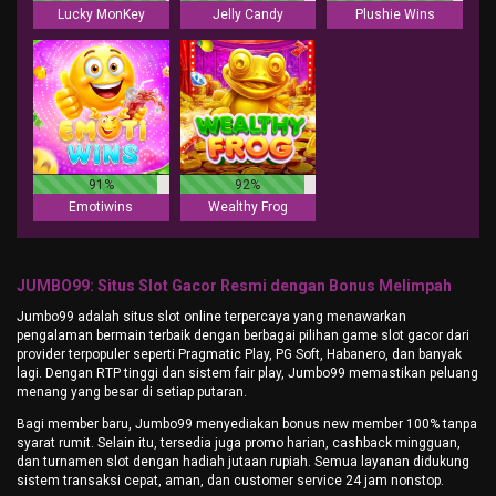
Lucky MonKey
Jelly Candy
Plushie Wins
91%
92%
Emotiwins
Wealthy Frog
JUMBO99: Situs Slot Gacor Resmi dengan Bonus Melimpah
Jumbo99 adalah situs slot online terpercaya yang menawarkan
pengalaman bermain terbaik dengan berbagai pilihan game slot gacor dari
provider terpopuler seperti Pragmatic Play, PG Soft, Habanero, dan banyak
lagi. Dengan RTP tinggi dan sistem fair play, Jumbo99 memastikan peluang
menang yang besar di setiap putaran.
Bagi member baru, Jumbo99 menyediakan bonus new member 100% tanpa
syarat rumit. Selain itu, tersedia juga promo harian, cashback mingguan,
dan turnamen slot dengan hadiah jutaan rupiah. Semua layanan didukung
sistem transaksi cepat, aman, dan customer service 24 jam nonstop.